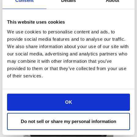
Consent
Details
About
algunes de les seves solucions tecnològiques
úniques per a empreses i institucions
mostrant per primera vegada als EUA: els
This website uses cookies
guardonats
DynamicTalkH
i
DynamicX2Share
, el primer monitor retràctil
We use cookies to personalise content and ads, to
del mercat que integra un sistema de
provide social media features and to analyse our traffic.
distribució Full HD.
We also share information about your use of our site with
our social media, advertising and analytics partners who
DynamicShare : Presentació de la taula
may combine it with other information that you’ve
d’experiències
provided to them or that they’ve collected from your use
of their services.
Una taula de conferències completa equipada
amb
DynamicShare
es mostrarà a Infocomm,
amb l’objectiu de mostrar com de fàcil és la
seva integració i ús.
OK
Do not sell or share my personal information