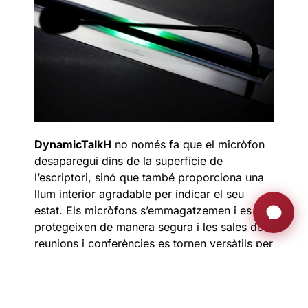
DynamicTalkH
no només fa que el micròfon
desaparegui dins de la superfície de
l’escriptori, sinó que també proporciona una
llum interior agradable per indicar el seu
estat. Els micròfons s’emmagatzemen i es
protegeixen de manera segura i les sales de
reunions i conferències es tornen versàtils per
utilitzar-les per a diferents finalitats.
DynamicChairDisplay