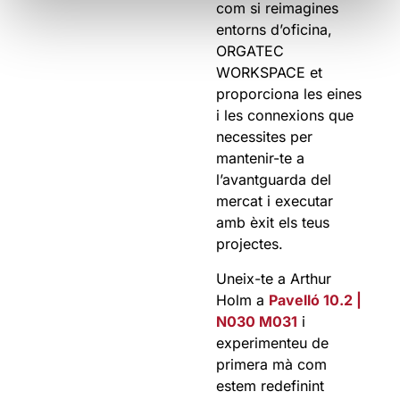
com si reimagines
entorns d’oficina,
ORGATEC
WORKSPACE et
proporciona les eines
i les connexions que
necessites per
mantenir-te a
l’avantguarda del
mercat i executar
amb èxit els teus
projectes.
Uneix-te a Arthur
Holm a
Pavelló 10.2 |
N030 M031
i
experimenteu de
primera mà com
estem redefinint