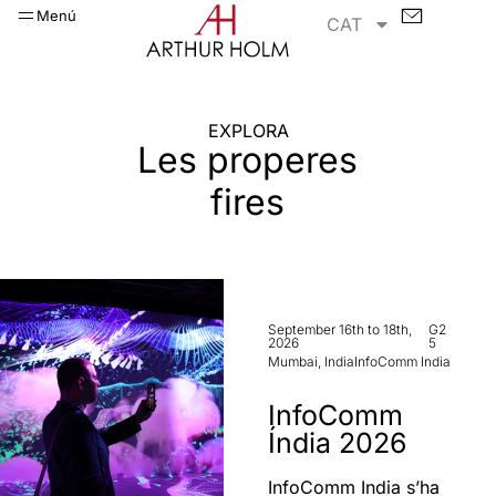
Menú
CAT
EXPLORA
Les properes
fires
September 16th to 18th,
G2
2026
5
Mumbai, India
InfoComm India
InfoComm
Índia 2026
InfoComm India s’ha