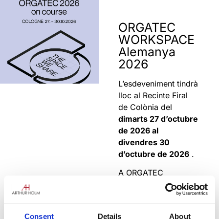
ORGATEC
WORKSPACE
Alemanya
2026
L’esdeveniment tindrà
lloc al Recinte Firal
de Colònia del
dimarts 27 d’octubre
de 2026 al
divendres 30
d’octubre de 2026
.
A ORGATEC
WORKSPACE
Germany 2026,
connectaràs amb
Consent
Details
About