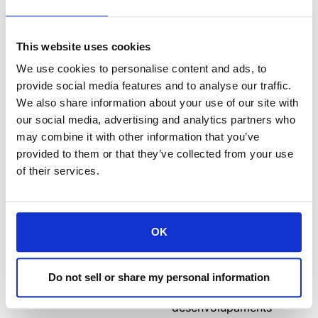
líders de la indústria i
exploraràs noves
solucions d’espai de
This website uses cookies
treball dissenyades
per millorar els teus
We use cookies to personalise content and ads, to
projectes. Aquest
provide social media features and to analyse our traffic.
esdeveniment ofereix
We also share information about your use of our site with
valuoses oportunitats
our social media, advertising and analytics partners who
per descobrir els
may combine it with other information that you’ve
productes i idees
provided to them or that they’ve collected from your use
més recents,
of their services.
adaptats a les
necessitats dels teus
requisits d’espai de
OK
treball en constant
evolució. Tant si
treballes en
Do not sell or share my personal information
importants
desenvolupaments