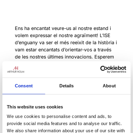
Ens ha encantat veure-us al nostre estand i
volem expressar el nostre agraïment! L’ISE
d’enguany va ser el més reeixit de la història i
vam estar encantats d’orientar-vos a través
de les nostres últimes innovacions. Esperem
que l’hagueu gaudit tant com nosaltres!
Consent
Details
About
Va ser un plaer mostrar el nostre
nou DB3
amb la posició de la pantalla totalment
ajustable a la taula per respondre a les
This website uses cookies
necessitats de confort ergonòmic i visibilitat
cap a altres persones assegudes al voltant
We use cookies to personalise content and ads, to
d’una taula de reunió. El DB3 llisca sense
provide social media features and to analyse our traffic.
problemes cap a l’usuari, que pot aturar el
We also share information about your use of our site with