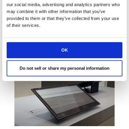
moviment i fixar la posició a l’angle desitjat.
our social media, advertising and analytics partners who
Fidels als nostres valors, els materials
may combine it with other information that you’ve
utilitzats per a la creació d’aquest innovador
provided to them or that they’ve collected from your use
monitor retràctil són sostenibles (alumini i
of their services.
vidre) i el panell de pantalla LCD industrial de
21,5 «de llarga vida. L’electrònica, dissenyada
totalment a casa, és eficient energèticament, i
OK
l’aplicació AHlink ofereix un ajust còmode i
intuïtiu durant la integració, així com durant
tota la vida d’aquest magnífic monitor!
Do not sell or share my personal information