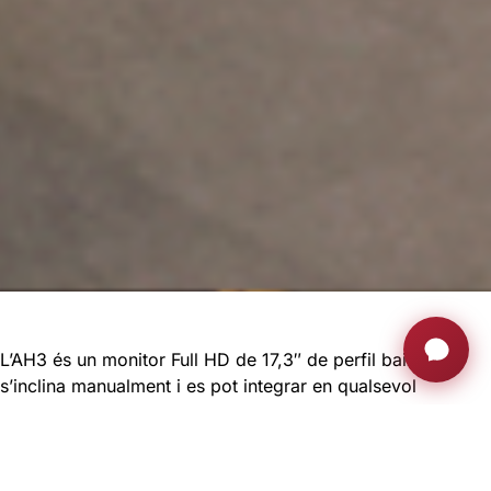
L’AH3 és un monitor Full HD de 17,3″ de perfil baix que
s’inclina manualment i es pot integrar en qualsevol
superfície d’escriptori. Les pantalles AH3 són sempre
visibles i la posició de treball es pot ajustar manualment de
vertical a 25° per a la màxima inclinació. El monitor està