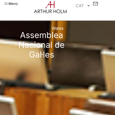
Menú
CAT
Wales
Assemblea
Nacional de
Gal·les