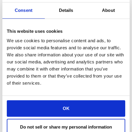
Consent
Details
About
Estamos muy contentos de participar en la
This website uses cookies
próxima edición
de InfoComm India
en
Mumbai
. Se trata del mayor y más importante
We use cookies to personalise content and ads, to
evento de la India para integradores de
provide social media features and to analyse our traffic.
sistemas audiovisuales, consultores y
We also share information about your use of our site with
fabricantes. La feria se celebrará en el
our social media, advertising and analytics partners who
26
Centro de Exposiciones de Bombay
del
may combine it with other information that you’ve
28
al
de septiembre de 2017
.
provided to them or that they’ve collected from your use
of their services.
OK
Do not sell or share my personal information