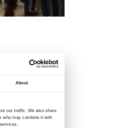
About
e.
 comodidad de poder asistir
se our traffic. We also share
e te llevará menos de 40
ers who may combine it with
ones personales con nuestro
 services.