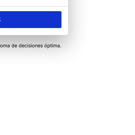
acompañarte durante tu visita.
ntar este viaje a través del
te y echa un vistazo a
K
e reunión, salas de
toma de decisiones óptima.