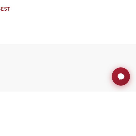
CEST
as y mucho más