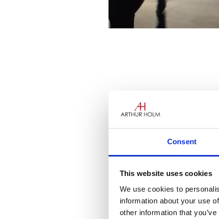
Consent
Estamos deseando recorrer nu
This website uses cookies
Hemos
intentado combinar la 
We use cookies to personalis
sin tener que moverte de tu e
information about your use of
minutos
: te mostraremos nues
other information that you’ve