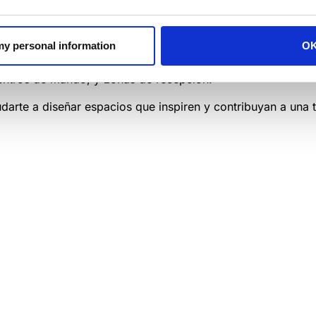
egunta
técnica o comercial.
Estaremos allí para recibirte y 
ones tutoriales y seminarios web en directo para compleme
vación. No hace falta que te muevas. Así que siéntate, relája
 my personal information
O
 para salas de conferencias, salas de reuniones, espacios d
centros de mando, y zonas de recepción.
te a diseñar espacios que inspiren y contribuyan a una 