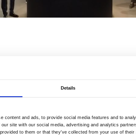
Details
21
estro stand contigo, durante los próximos 20 y
de octubr
magia de una exposición presencial con la flexibilidad y la
e content and ads, to provide social media features and to analy
scritorio. Te guiaremos en un recorrido por nuestro stand
qu
 our site with our social media, advertising and analytics partn
tros principales productos mientras puedes solicitar reuni
 provided to them or that they’ve collected from your use of their