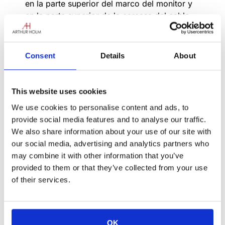
en la parte superior del marco del monitor y
en la parte superior de la carcasa del cable
HDMI retráctil) y casi invisible cuando está
replegado (sin placa de cubierta,
perfectamente integrado en la mesa). La
Consent
Details
About
entrada HDMI (3 entradas disponibles) se
puede seleccionar tocando el botón Ver
situado en el cristal de la pantalla y se puede
This website uses cookies
compartir con el resto de monitores de la
We use cookies to personalise content and ads, to
mesa de reuniones tocando el botón
provide social media features and to analyse our traffic.
Compartir.
We also share information about your use of our site with
Nunca ha sido tan fácil compartir
our social media, advertising and analytics partners who
presentaciones
: El proceso es sencillo,
may combine it with other information that you’ve
conecta tu portátil al cable retráctil, pulsa el
provided to them or that they’ve collected from your use
botón Ver para visualizarlo en el monitor
of their services.
retráctil y pulsa el botón Compartir para
compartir este contenido con el resto de
monitores retráctiles de la mesa. ¡No hay que
OK