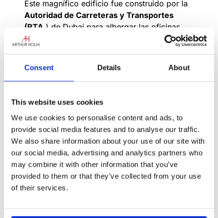
Este magnífico edificio fue construido por la
Autoridad de Carreteras y Transportes
(RTA
) de Dubai para albergar las oficinas
del Centro de Mando y Control Empresarial
(EC3)
. Su diseño
futurista y distintivo
lo ha
convertido ya en un
edificio emblemático
,
Consent
Details
About
dentro de una ciudad de edificios
emblemáticos.
This website uses cookies
We use cookies to personalise content and ads, to
provide social media features and to analyse our traffic.
We also share information about your use of our site with
our social media, advertising and analytics partners who
may combine it with other information that you’ve
provided to them or that they’ve collected from your use
of their services.