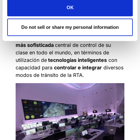
La superestructura, también conocida por su
OK
nombre abreviado
EC3
, consta de una planta
baja y cinco pisos con una superficie total de
Do not sell or share my personal information
10.900 m2. En el interior de este
gigantesco
centro neurálgico
se encuentra la
mayor y
más sofisticada
central de control de su
clase en todo el mundo, en términos de
utilización de
tecnologías inteligentes
con
capacidad para
controlar e integrar
diversos
modos de tránsito de la RTA.