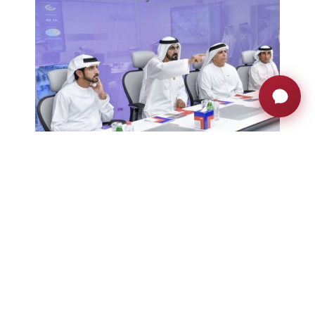
El Jeque Mohammed bin Rashid,
Vicepresidente y Gobernante de
Dubai, y el Jeque Hamdan bin
Mohammed, Príncipe Heredero de
Dubai, reciben una presentación
sentados frente al Dynamic3Share
Todo el centro se ha equipado con las
últimas tecnologías inteligentes
y, lo que es