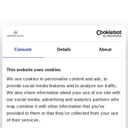
Consent
Details
About
¿Estás pensando en actualizar y mejorar tus
This website uses cookies
espacios para reuniones, áreas de recepción
We use cookies to personalise content and ads, to
o auditorios?
provide social media features and to analyse our traffic.
We also share information about your use of our site with
Nosotros
ll, nos encantaría visitarte en nuestra
our social media, advertising and analytics partners who
asombrosa sala de exposición móvil, y tener
may combine it with other information that you’ve
la oportunidad de hablar de tus necesidades
provided to them or that they’ve collected from your use
particulares en materia de salas de reuniones
of their services.
y conferencias.