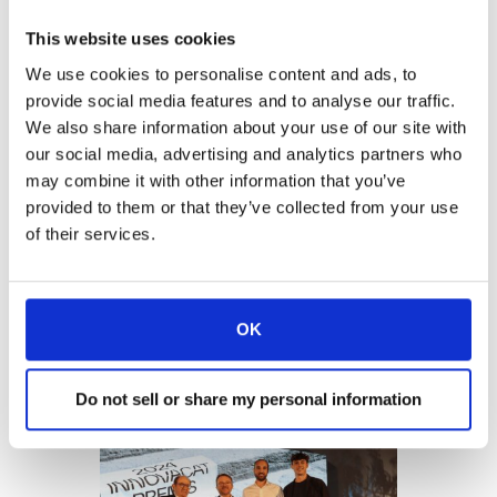
This website uses cookies
La sede de la Fundació Dúctil Benito en
Manlleu (Barcelona) cobró vida el pasado
We use cookies to personalise content and ads, to
jueves con el brillo de la 9ª Gala de los
provide social media features and to analyse our traffic.
Premios Innovacat.
Desde 2006, estos
We also share information about your use of our site with
premios bienales han destacado el espíritu
our social media, advertising and analytics partners who
vibrante y la innovación incesante de las
may combine it with other information that you’ve
empresas que transforman las comarcas de
provided to them or that they’ve collected from your use
Osona y el Lluçanès, justo al norte de
of their services.
Barcelona. Coorganizado por el
Ayuntamiento de Manlleu y empresas
punteras como Benito, Bon Preu, Casa
OK
Tarradellas, Esbelt, Girbau, Isern y Seidor, el
acto de este año coronó a Albiral Display
Solutions y Sheets Innovations como
Do not sell or share my personal information
ganadores destacados.