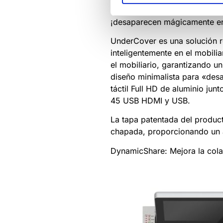
UnderCover: Monitores retráct
¡desaparecen mágicamente en 
UnderCover es una solución re
inteligentemente en el mobili
el mobiliario, garantizando 
diseño minimalista para «des
táctil Full HD de aluminio ju
45 USB HDMI y USB.
La tapa patentada del produc
chapada, proporcionando un 
DynamicShare: Mejora la colab