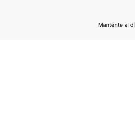
Manténte al d
MONITORES RETRÁCTILES
FORMACIÓN
AREA PRIVADA
FERIAS
BLOG
Descarga nuestra app
Instagram -
Linkedin -
Youtube -
Facebook
© Arthur Holm 2025
Aviso legal
Política de privacidad
Política de cooki