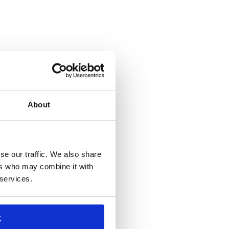
About
nológicos InAVation… ¡Con tu
se our traffic. We also share
ers who may combine it with
 services.
K