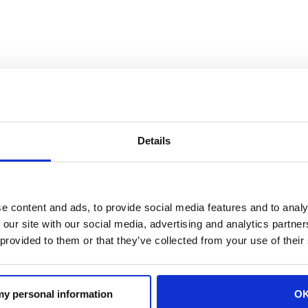
Details
ar que hemos sido preseleccionados para los premios tec
haz clic en el siguiente enlace y emite tu voto:
e content and ads, to provide social media features and to analy
 our site with our social media, advertising and analytics partn
a la presentación en grupos pequeños: UnderCover)
 provided to them or that they’ve collected from your use of their
a el diseño de sistemas: DynamicShare)
thenet.net/technologyvoting.aspx
para ver cuáles son las ventajas de elegir productos AH!
 my personal information
O