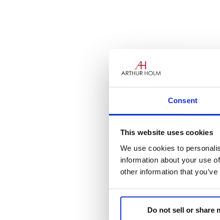
Consent
Estamos encantados de anunci
ayuda podríamos ganar!
This website uses cookies
Para ayudarnos a conseguirlo, 
We use cookies to personalis
information about your use of
Categoría 12 (Tecnología par
other information that you’ve
Categoría 14 (Tecnología par
http://www.inavationawardson
¡Aquí tienes un recordatorio 
Do not sell or share