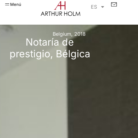
Menú
ES
Belgium, 2018
Notaría de
prestigio, Bélgica