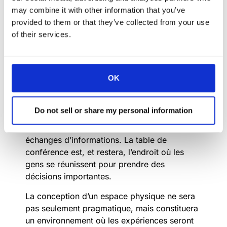
flexible et plus intelligente de l’espace.
may combine it with other information that you’ve
provided to them or that they’ve collected from your use
Créez des expériences
of their services.
impressionnantes et inoubliables :
La salle de réunion et la salle de conseil sont,
OK
et continueront d’être, l’un des espaces les
plus importants au sein d’une entreprise. Les
gens veulent et doivent interagir les uns avec
Do not sell or share my personal information
les autres, se voir, s’entendre et s’écouter. Il y
aura des discussions, des débats et des
échanges d’informations. La table de
conférence est, et restera, l’endroit où les
gens se réunissent pour prendre des
décisions importantes.
La conception d’un espace physique ne sera
pas seulement pragmatique, mais constituera
un environnement où les expériences seront