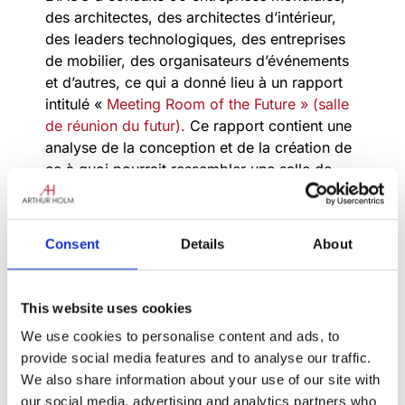
des architectes, des architectes d’intérieur,
des leaders technologiques, des entreprises
de mobilier, des organisateurs d’événements
et d’autres, ce qui a donné lieu à un rapport
intitulé «
Meeting Room of the Future » (salle
de réunion du futur).
Ce rapport contient une
analyse de la conception et de la création de
ce à quoi pourrait ressembler une salle de
réunion du futur.
Voici quelques-unes de ses conclusions :
Consent
Details
About
Les salles de réunion chercheront à
améliorer leur efficacité, à encourager la
créativité, à accroître la participation des
This website uses cookies
participants et à accélérer la prise de
We use cookies to personalise content and ads, to
décision. Elles se concentreront sur les
provide social media features and to analyse our traffic.
résultats en recherchant le retour sur
We also share information about your use of our site with
investissement grâce à une conception plus
our social media, advertising and analytics partners who