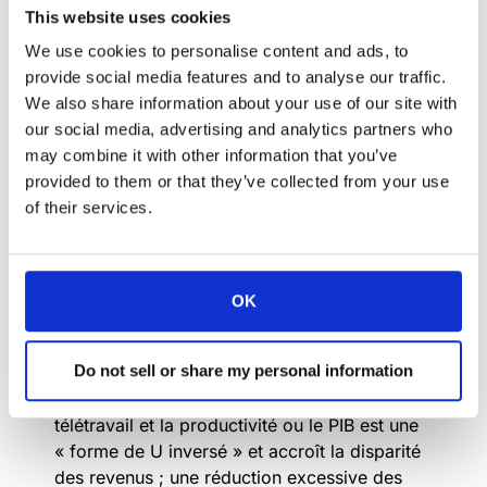
certitude à quoi ressembleront les lieux de
This website uses cookies
travail dans la période post-pandémique.
We use cookies to personalise content and ads, to
provide social media features and to analyse our traffic.
Certaines études récentes telles que
We also share information about your use of our site with
« Working from home : Too much of a good
our social media, advertising and analytics partners who
thing ? » (
par Kristian Bherens, Sergey Kichko
may combine it with other information that you’ve
et Jacques-Fran
çois Thisse, publié par le
provided to them or that they’ve collected from your use
Centre de recherches politiques et
of their services.
économiques), révèlent que le télétravail et la
réduction de l’espace de bureau ne sont pas
une panacée. Les chercheurs ont étudié
comment différentes intensités de télétravail
OK
affectent l’efficacité globale des entreprises,
ainsi que son impact sur l’économie dans son
Do not sell or share my personal information
ensemble. Ils concluent que le télétravail est
une bénédiction ambiguë : la relation entre le
télétravail et la productivité ou le PIB est une
« forme de U inversé » et accroît la disparité
des revenus ; une réduction excessive des