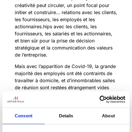
créativité peut circuler, un point focal pour
initier et construire…
relations avec les clients,
les fournisseurs, les employés et les
actionnaires.
hips avec les clients, les
fournisseurs, les salariés et les actionnaires,
et bien sûr pour la prise de décision
stratégique et la communication des valeurs
de l’entreprise.
Mais avec l’apparition de Covid-19, la grande
majorité des employés ont été contraints de
travailler à domicile, et d’innombrables salles
de réunion sont restées étrangement vides
pendant plus de 12 mois. La pandémie a
entraîné une augmentation spectaculaire de
l’utilisation des technologies de
vidéoconférence et une tentative de
Consent
Details
About
redéfinition de l’utilisation des espaces de
bureau. Mais en réalité, personne ne sait avec