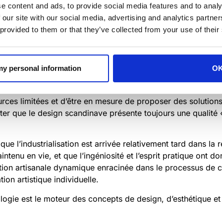
e content and ads, to provide social media features and to analy
 our site with our social media, advertising and analytics partn
 provided to them or that they’ve collected from your use of their
mois d’hiver, les maisons scandinaves offraient une chaleu
 my personal information
O
cette chaleur émotionnelle qui s’exprime dans la texture, la 
ons aussi inhospitalières, il est essentiel de développer un
sources limitées et d’être en mesure de proposer des solution
noter que le design scandinave présente toujours une qualit
ue l’industrialisation est arrivée relativement tard dans la r
maintenu en vie, et que l’ingéniosité et l’esprit pratique ont
dition artisanale dynamique enracinée dans le processus de 
tion artistique individuelle.
ologie est le moteur des concepts de design, d’esthétique e