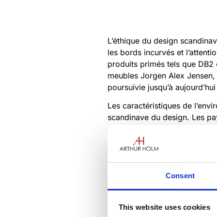
L’éthique du design scandinav
les bords incurvés et l’attent
produits primés tels que DB2
meubles Jorgen Alex Jensen, do
poursuivie jusqu’à aujourd’hui
Les caractéristiques de l’env
scandinave du design. Les pa
entrecoupés d’étés intensémen
très importants pour la psyché
organiques et des matériaux n
Consent
This website uses cookies