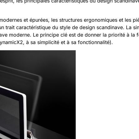
esprit, les principales caractéristiques du design scandinav
 modernes et épurées, les structures ergonomiques et les p
un trait caractéristique du style de design scandinave. La sim
e moderne. Le principe clé est de donner la priorité à la fo
ynamicX2, à sa simplicité et à sa fonctionnalité).