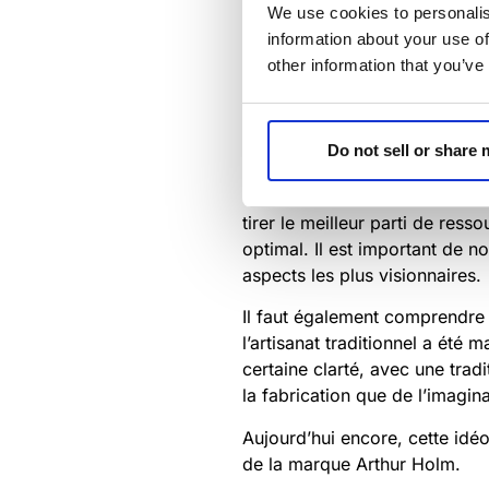
We use cookies to personalis
information about your use of
other information that you’ve
Pendant ces longs et sombres 
Do not sell or share
qu’un abri physique, et c’est 
Pour survivre dans des conditi
tirer le meilleur parti de res
optimal. Il est important de 
aspects les plus visionnaires.
Il faut également comprendre q
l’artisanat traditionnel a été 
certaine clarté, avec une tra
la fabrication que de l’imagina
Aujourd’hui encore, cette idé
de la marque Arthur Holm.