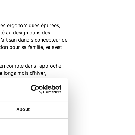
ignes ergonomiques épurées,
lité au design dans des
’artisan danois concepteur de
on pour sa famille, et s’est
e en compte dans l’approche
 longs mois d’hiver,
forêts et les montagnes sont
 été inspiré par des formes
About