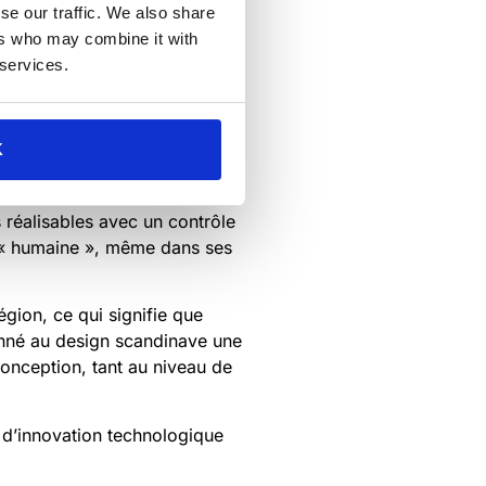
se our traffic. We also share
ers who may combine it with
 services.
r psychologique aussi bien
K
forme organique ou la couleur.
 sens pratique qui permette de
s réalisables avec un contrôle
é « humaine », même dans ses
égion, ce qui signifie que
 donné au design scandinave une
conception, tant au niveau de
t d’innovation technologique