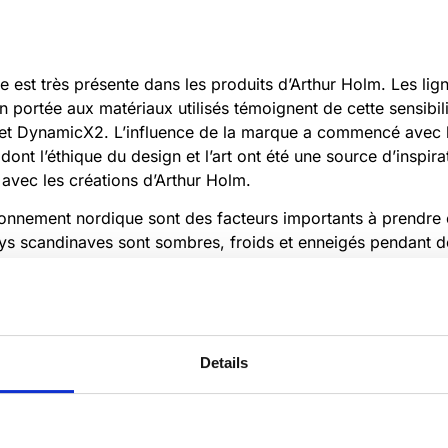
e est très présente dans les produits d’Arthur Holm. Les l
ion portée aux matériaux utilisés témoignent de cette sensibi
 et DynamicX2. L’influence de la marque a commencé avec l
nt l’éthique du design et l’art ont été une source d’inspirati
 avec les créations d’Arthur Holm.
ironnement nordique sont des facteurs importants à prendr
ys scandinaves sont sombres, froids et enneigés pendant de
t lumineux et chauds. La nature et les grands espaces, les 
 scandinave. Il n’est donc pas surprenant que le design ait
aturels.
Details