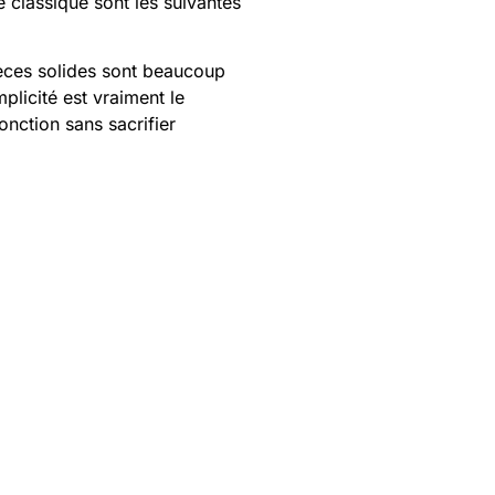
e classique sont les suivantes
ièces solides sont beaucoup
plicité est vraiment le
nction sans sacrifier