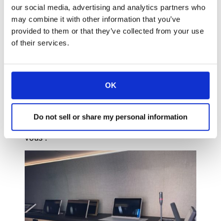
en longueur et un demi-mètre de plus en
our social media, advertising and analytics partners who
largeur, ce qui signifie qu’elle est plus
may combine it with other information that you’ve
confortable et plus spacieuse qu’auparavant
provided to them or that they’ve collected from your use
et qu’elle peut
accueillir davantage de
of their services.
produits et de solutions
, avec un espace
suffisant pour les personnes et les
démonstrations de produits. L’aspect général
OK
de l’intérieur est très
épuré et élégant
, avec
un meilleur éclairage et des finitions de table
qui imitent parfaitement l’environnement d’une
Do not sell or share my personal information
salle de réunion. Ce bureau mobile vient à
vous !