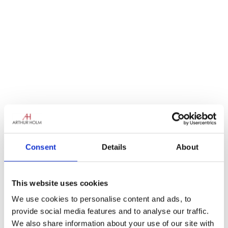
Consent
Details
About
Après une courte pause estivale
, la nouvelle
camionnette reprend la route pour une
tournée européenne
.
This website uses cookies
Quelles sont les nouveautés ? Tout d’abord,
il
We use cookies to personalise content and ads, to
y a beaucoup plus d’espace !
La nouvelle
provide social media features and to analyse our traffic.
camionnette mesure un mètre et demi de plus
We also share information about your use of our site with