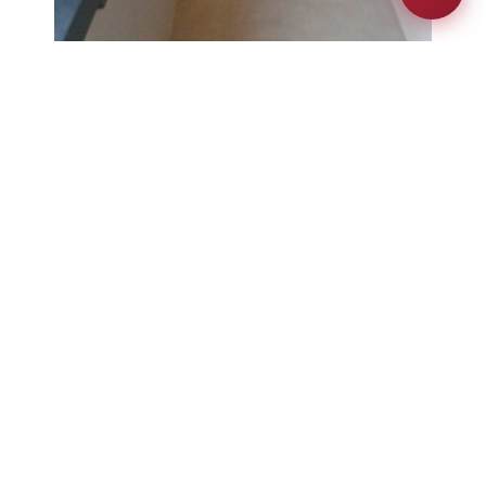
REJOINDRE LA FAMILLE AH
Restez en tête grâce à des mises à jour
exclusives, des informations sur l'innovation et
bien plus encore.
S'inscrire maintenant
MONITEURS RÉTRACTABLE