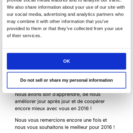
We also share information about your use of our site with
our social media, advertising and analytics partners who
Nous avons accompli beaucoup de choses au
may combine it with other information that you’ve
cours de cette année qui s’achève :
provided to them or that they’ve collected from your use
of their services.
– 6 prix internationaux pour nos produits
– Nous avons ouvert de nouveaux bureaux à
Paris et à Barcelone
– Nous avons effectué notre première tournée
OK
européenne
– Et nous agrandissons nos installations de
Do not sell or share my personal information
production
Nous avons soif d’apprendre, de nous
améliorer jour après jour et de coopérer
encore mieux avec vous en 2016 !
Nous vous remercions encore une fois et
nous vous souhaitons le meilleur pour 2016 !