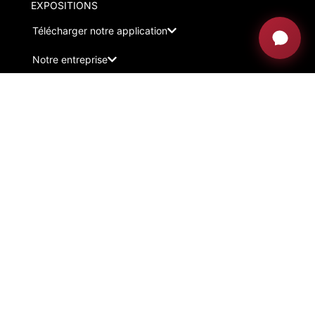
EXPOSITIONS
Télécharger notre application
Notre entreprise
Avec le soutien d'ACCIÓ
Instagram -
Linkedin -
Youtube -
Facebook
© Arthur Holm 2025
Mentions légales
Politique de confidentialité
Politique de cookies