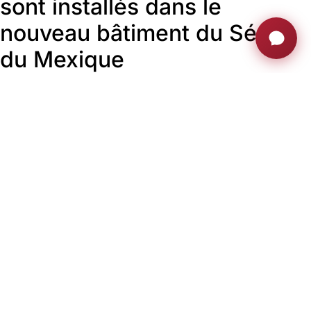
sont installés dans le
nouveau bâtiment du Sénat
du Mexique
Mexique
Produits :
Dynamic2
Chaque écran est doté d’un écran tactile et intègre un
système de vote, un microphone, un haut-parleur, un
système biométrique et deux connecteurs USB. Dans le
nouveau bâtiment, les écrans ARTHUR HOLM jouent un
rôle important, car ils fournissent aux sénateurs la dernière
technologie en parfaite harmonie avec l’aménagement de
l’espace et la décoration intérieure, avec la capacité d’être
cachés à l’intérieur du mobilier lorsqu’ils ne sont pas
utilisés, aidant à optimiser l’espace et laissant le bureau
libre de tout élément gênant.