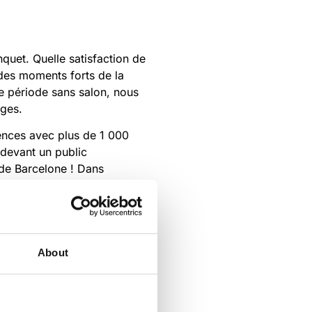
nquet. Quelle satisfaction de
r des moments forts de la
ue période sans salon, nous
ages.
rences avec plus de 1 000
 devant un public
e de Barcelone ! Dans
rochain et nous serons là, à
About