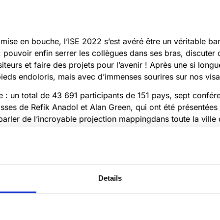
e mise en bouche, l’ISE 2022 s’est avéré être un véritable ba
 : pouvoir enfin serrer les collègues dans ses bras, discute
iteurs et faire des projets pour l’avenir ! Après une si long
pieds endoloris, mais avec d’immenses sourires sur nos vis
e : un total de 43 691 participants de 151 pays, sept confé
asses de Refik Anadol et Alan Green, qui ont été présentées
parler de l’incroyable
projection mapping
dans toute la vill
 spectacle.
ister, ne vous inquiétez pas, l’ISE 2023 revient en février p
Details