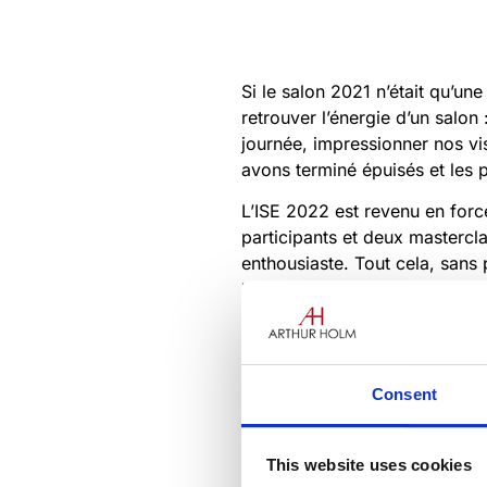
Si le salon 2021 n’était qu’un
retrouver l’énergie d’un salon
journée, impressionner nos vis
avons terminé épuisés et les 
L’ISE 2022 est revenu en forc
participants et deux mastercl
enthousiaste. Tout cela, sans 
l’ensemble, c’était un q
uite un
Et si vous n’avez pas pu y ass
vous attendre !
Consent
This website uses cookies