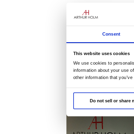
Consent
This website uses cookies
We use cookies to personalis
ARTHUR HOLM è lieta di annu
information about your use of
attenzione allo sviluppo del b
other information that you’ve
esperienza nella vendita e nel
Ha una profonda conoscenza de
Do not sell or share