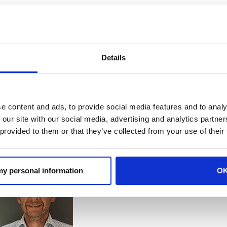
Details
e content and ads, to provide social media features and to analy
nciare la nomina di JAN VILLUMSEN a nuovo Regional Sale
 our site with our social media, advertising and analytics partn
usiness per i mercati del Medio Oriente e della Scandinavia.
 provided to them or that they’ve collected from your use of their
 marketing B2B internazionale di prodotti di alta gamma e so
l settore audiovisivo e ha vissuto e lavorato in Medio Orien
 my personal information
O