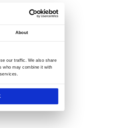
About
se our traffic. We also share
s Manager, con particolare
ers who may combine it with
 Jan vanta oltre 20 anni di
 services.
luzioni di progetto di qualità.
te negli ultimi 13 anni.
K