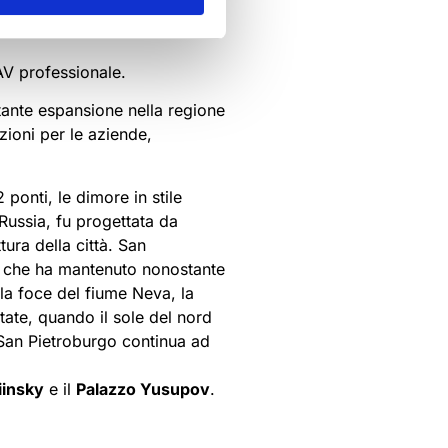
ussia e si occupa di un’ampia
 AV professionale.
tante espansione nella regione
zioni per le aziende,
 ponti, le dimore in stile
 Russia, fu progettata da
ttura della città. San
us che ha mantenuto nonostante
lla foce del fiume Neva, la
tate, quando il sole del nord
é San Pietroburgo continua ad
iinsky
e il
Palazzo Yusupov
.