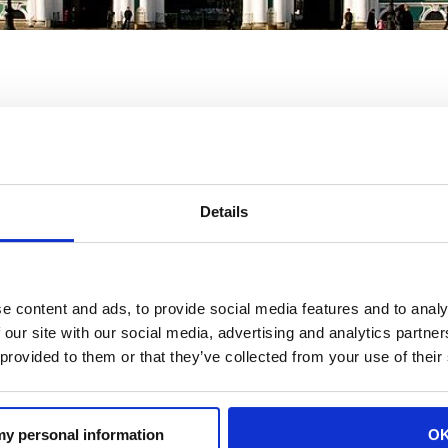
Details
ech
Media
,
Brullov Consulting
e
Ascreen
parteciperanno an
26
terrà a
San Pietroburgo
, in Russia, il
aprile. Si tratta di u
e content and ads, to provide social media features and to analy
à alle 19:30 e coprirà un’ampia gamma di attività AV, tra cui
 our site with our social media, advertising and analytics partn
2 e
DynamicX2Share
,
vincitori del premio Red Dot
, per u
 provided to them or that they’ve collected from your use of their
e una giornata dinamica all’insegna dell’audiovisivo e noi 
 my personal information
O