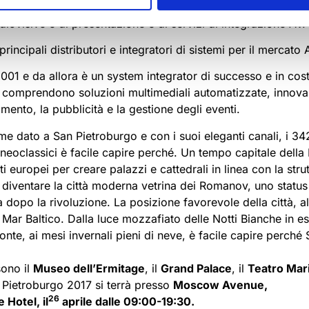
Hi-Tech Media
è uno dei leader della distribuzione AV in R
ovisive e di presentazione e di servizi di integrazione AV.
rincipali distributori e integratori di sistemi per il mercato
001 e da allora è un system integrator di successo e in cos
tà comprendono soluzioni multimediali automatizzate, innova
enimento, la pubblicità e la gestione degli eventi.
ome dato a San Pietroburgo e con i suoi eleganti canali, i 342
e neoclassici è facile capire perché. Un tempo capitale della
tti europei per creare palazzi e cattedrali in linea con la stru
a diventare la città moderna vetrina dei Romanov, uno stat
a dopo la rivoluzione. La posizione favorevole della città, a
Mar Baltico. Dalla luce mozzafiato delle Notti Bianche in es
onte, ai mesi invernali pieni di neve, è facile capire perch
sono il
Museo dell’Ermitage
, il
Grand Palace
, il
Teatro Mar
Pietroburgo 2017 si terrà presso
Moscow Avenue,
26
Hotel, il
aprile dalle 09:00-19:30.