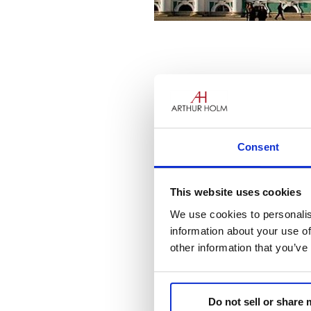
Consent
This website uses cookies
I partner di
Arthur Holm
Hi-T
conferenza AV Focus, che si 
We use cookies to personalis
inizierà alle 09:00 e terminer
information about your use of
Arthur Holm degli schermi
DB
other information that you’ve
La conferenza sarà sicurament
prodotti innovativi e variegati.
Do not sell or share