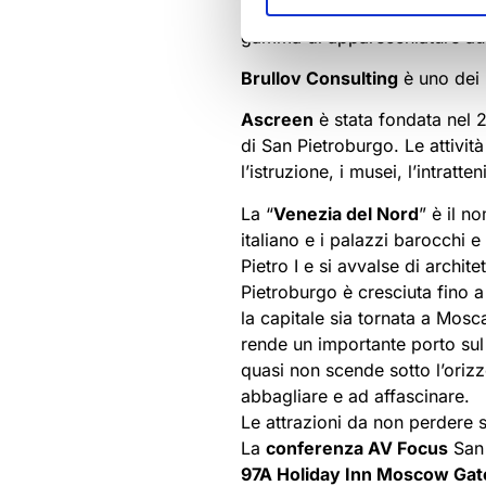
Per quanto riguarda i partner,
gamma di apparecchiature audi
Brullov Consulting
è uno dei p
Ascreen
è stata fondata nel 2
di San Pietroburgo. Le attivi
l’istruzione, i musei, l’intratt
La “
Venezia del Nord
” è il n
italiano e i palazzi barocchi 
Pietro I e si avvalse di archite
Pietroburgo è cresciuta fino 
la capitale sia tornata a Mosc
rende un importante porto sul 
quasi non scende sotto l’orizz
abbagliare e ad affascinare.
Le attrazioni da non perdere 
La
conferenza AV Focus
San 
97A Holiday Inn Moscow Gate 