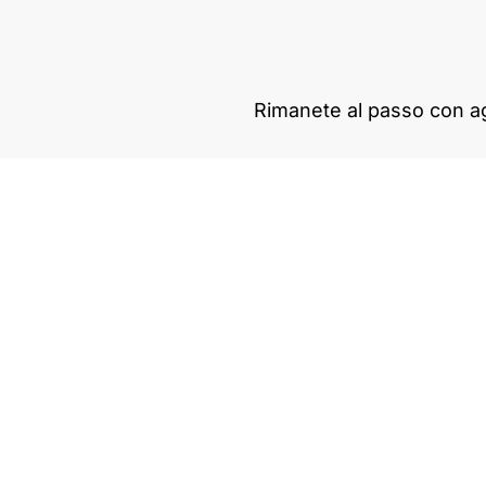
Rimanete al passo con ag
MONITOR A SCOMPARSA
CORSI DI FORMAZIONE
AREA PRIVATA
MOSTRE
BLOG
Scarica la nostra app
Instagram -
Linkedin -
Youtube -
Facebook