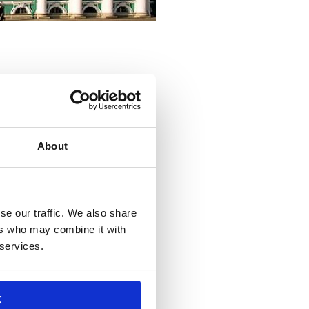
About
cora una volta alla
n evento di un giorno che
se our traffic. We also share
 la presentazione da parte di
ers who may combine it with
n approfondimento interattivo.
 services.
presenteremo una serie di
K