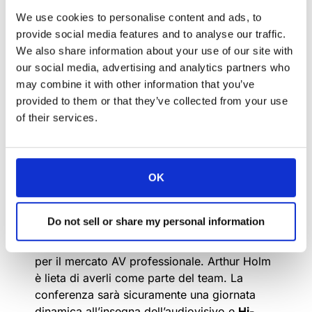
We use cookies to personalise content and ads, to
Arthur Holm
desidera congratularsi con i suoi
provide social media features and to analyse our traffic.
partner
Hi-Tech
Media
e
Brullov Consulting
We also share information about your use of our site with
per la loro prossima partecipazione alla
our social media, advertising and analytics partners who
conferenza AV Focus, che si terrà a
Kazan
, in
may combine it with other information that you’ve
14
Russia
, il
marzo. Si tratta di una conferenza
provided to them or that they’ve collected from your use
di un giorno che inizierà alle 09:00 e
of their services.
terminerà alle 17:00.
Hi-Tech Media
è uno dei leader nella
distribuzione AV in Russia e si occupa di
OK
un’ampia gamma di apparecchiature
audiovisive e di presentazione e di servizi di
Do not sell or share my personal information
integrazione AV.
Brullov Consulting
è uno dei
principali distributori e integratori di sistemi
per il mercato AV professionale. Arthur Holm
è lieta di averli come parte del team. La
conferenza sarà sicuramente una giornata
dinamica all’insegna dell’audiovisivo e
Hi-