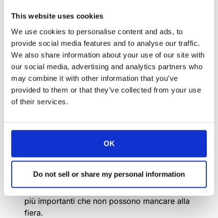
This website uses cookies
We use cookies to personalise content and ads, to
provide social media features and to analyse our traffic.
We also share information about your use of our site with
our social media, advertising and analytics partners who
may combine it with other information that you’ve
I prodotti Arthur Holm sono stati selezionati
provided to them or that they’ve collected from your use
per il Top 10 Tour ufficiale di rAVe’s
of their services.
InfoComm15. Il tour mette in mostra alcuni dei
marchi e dei prodotti più innovativi e
interessanti dell’industria AV. rAVE ha
annunciato che farà almeno un tour dal vivo
OK
giovedì 18 giugno durante InfoComm15
all’Orange County Convention Center di
Do not sell or share my personal information
Orlando, dove guiderà un tour esclusivo per i
partecipanti mostrando i 10 prodotti e marchi
più importanti che non possono mancare alla
fiera.