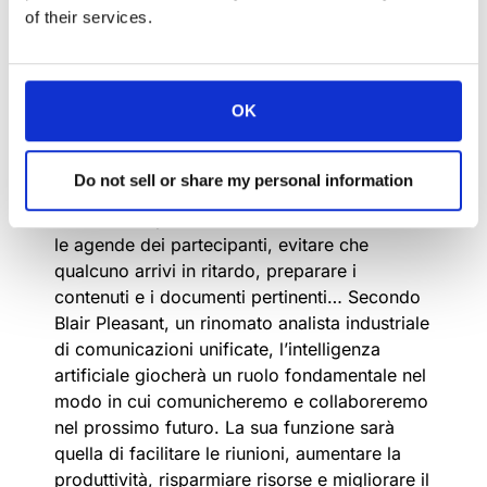
of their services.
riunioni e sulle conferenze?
Secondo recenti studi, la maggior parte dei
dipendenti partecipa in media a più di 60
OK
riunioni annuali, mentre i dirigenti dedicano
alle riunioni tra il 40% e il 50% del loro
tempo. Chi più e chi meno ha subito
Do not sell or share my personal information
l’irrimediabile perdita di tempo che tali
riunioni comportano: non è facile coordinare
le agende dei partecipanti, evitare che
qualcuno arrivi in ritardo, preparare i
contenuti e i documenti pertinenti… Secondo
Blair Pleasant, un rinomato analista industriale
di comunicazioni unificate, l’intelligenza
artificiale giocherà un ruolo fondamentale nel
modo in cui comunicheremo e collaboreremo
nel prossimo futuro. La sua funzione sarà
quella di facilitare le riunioni, aumentare la
produttività, risparmiare risorse e migliorare il