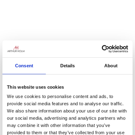
Woody Allen ha detto: “Mi interessa il futuro
perché è il luogo in cui passerò il resto della
Consent
Details
About
mia vita”. E cosa ci riserverà il 2020?
Le
previsioni dicono che sarà il punto di svolta
da cui si giudicheranno i progressi della
This website uses cookies
tecnologia del XX secolo: computer
We use cookies to personalise content and ads, to
quantistici con la capacità di fare calcoli
provide social media features and to analyse our traffic.
impossibili, big data, robot, Intelligenza
We also share information about your use of our site with
Artificiale, Internet delle Cose, auto
our social media, advertising and analytics partners who
autonome, droni… questa tecnologia
may combine it with other information that you’ve
conformerà il nuovo ecosistema aziendale.
provided to them or that they’ve collected from your use
Ma come influirà tutto questo sulle sale