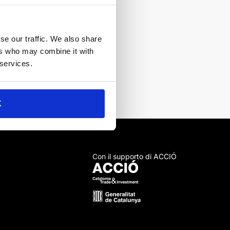
se our traffic. We also share
ers who may combine it with
one e molto altro ancora.
 services.
K
Con il supporto di ACCIÓ