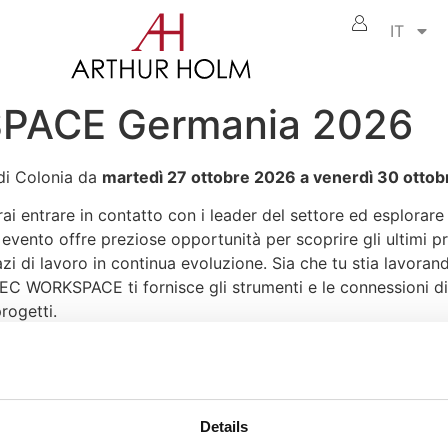
IT
ACE Germania 2026
 di Colonia da
martedì 27 ottobre 2026 a venerdì 30 otto
rare in contatto con i leader del settore ed esplorare n
evento offre preziose opportunità per scoprire gli ultimi pro
zi di lavoro in continua evoluzione. Sia che tu stia lavorand
C WORKSPACE ti fornisce gli strumenti e le connessioni di 
rogetti.
 N030 M031
e sperimenta in prima persona come stiamo ridef
re qualsiasi sala riunioni in un centro dinamico di produtti
Details