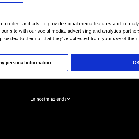
e content and ads, to provide social media features and to analy
 our site with our social media, advertising and analytics partn
UNIRSI ALLA FAMIGLIA AH
giornamenti esclusivi, approfondimenti sull'innovazi
 provided to them or that they’ve collected from your use of their
Iscriviti ora
 my personal information
O
La nostra azienda