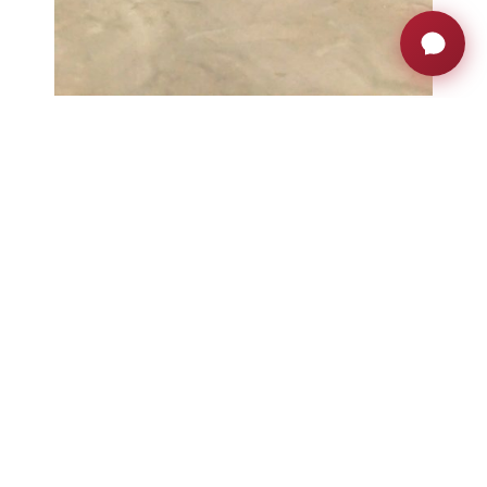
DB2 monitor in uso
Dopo aver lucidato tutti gli strati di
calcestruzzo, è stato applicato uno strato
finale di cera per garantire una
superficie di
lavoro liscia
.
Una stazione audio Polycom completa
l’allestimento della sala conferenze.
I quattro monitor DB2 si integrano
perfettamente con il tavolo. Lo spazio
dell’ufficio è ora un ambiente più confortevole
e flessibile.
Il cliente è rimasto estremamente