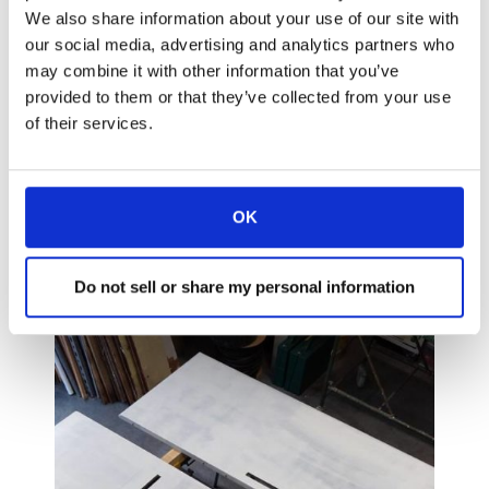
combinare con successo questo aspetto con
We also share information about your use of our site with
un’
estetica di design pluripremiata e
our social media, advertising and analytics partners who
caratteristiche tecniche all’avanguardia
. Per
may combine it with other information that you’ve
questo motivo, il ritorno alle nostre radici
provided to them or that they’ve collected from your use
significa che accogliamo sempre con favore
of their services.
la possibilità di lavorare anche su piccoli
progetti, coinvolgendo sia gli artigiani che gli
integratori di sistema, come nel caso di
un’installazione recentemente completata a
OK
Grenoble, in Francia,
per uno studio notarile.
Do not sell or share my personal information