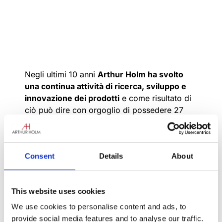
Negli ultimi 10 anni
Arthur Holm ha svolto
una continua attività di ricerca, sviluppo e
innovazione dei prodotti
e come risultato di
ciò può dire con orgoglio di possedere 27
brevetti (in continua crescita!), di essere
presente in oltre 45 paesi e di aver realizzato
soluzioni in più di 20.000 installazioni.
Consent
Details
About
Ma l’
ideologia e lo spirito del marchio
sono
molto legati alla
lavorazione a mano e
all’artigianato
. Utilizzando materiali di
This website uses cookies
altissima qualità e artigiani e donne qualificati
We use cookies to personalise content and ads, to
per creare i prodotti, il marchio riesce a
provide social media features and to analyse our traffic.