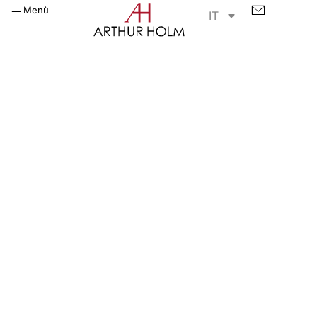
Menù
IT
DynamicReceptionMonitor
Impressioni che durano
nel tempo