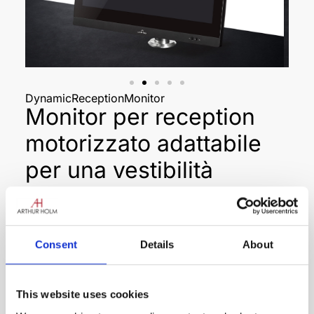
DynamicReceptionMonitor
Monitor per reception
motorizzato adattabile
per una vestibilità
precisa
DynamicReceptionMonitor è un monitor per
reception regolabile in alluminio e motorizzato
Consent
Details
About
che si adatta perfettamente a qualsiasi scrivania.
Offre una rapida regolazione motorizzata
dell’altezza e un braccio rotante per creare un
This website uses cookies
perfetto ambiente di lavoro ergonomico alla