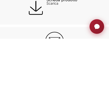
Scarica
UNIRSI ALLA FAMIGLIA AH
Rimanete al passo con aggiornamenti
esclusivi, approfondimenti sull'innovazione e
molto altro ancora.
Iscriviti ora
MONITOR A SCOMPARSA
AREA PRIVATA