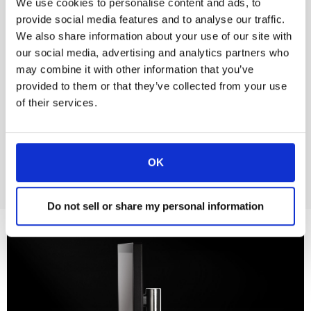
We use cookies to personalise content and ads, to
reception e lascia una scrivania totalmente pulita,
provide social media features and to analyse our traffic.
priva di cavi visibili. La base del monitor è
We also share information about your use of our site with
installata sulla superficie e la sua connettività è
our social media, advertising and analytics partners who
posizionata sotto il tavolo. La scrivania rimane
may combine it with other information that you’ve
libera da qualsiasi cavo visibile.
provided to them or that they’ve collected from your use
21,5" Full HD
of their services.
Altezza regolabile motorizzata
Rotazione di 140º
Contattaci
OK
Do not sell or share my personal information