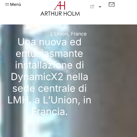
Menù
IT
L'Union, France
Una nuova ed
entusiasmante
installazione di
DynamicX2 nella
sede centrale di
LMH, a L’Union, in
Francia.