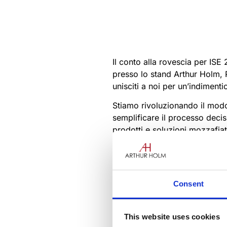
Il conto alla rovescia per ISE 2
presso lo stand Arthur Holm, P
unisciti a noi per un’indimenti
Stiamo rivoluzionando il modo 
semplificare il processo decis
prodotti e soluzioni mozzafiat
Fai in modo che le tue riunion
Consent
DB3Talk: Ridefinire eleganza e
This website uses cookies