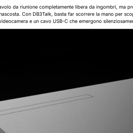
avolo da riunione completamente libera da ingombri, ma pro
 nascosta. Con DB3Talk, basta far scorrere la mano per scop
a videocamera e un cavo USB-C che emergono silenziosame