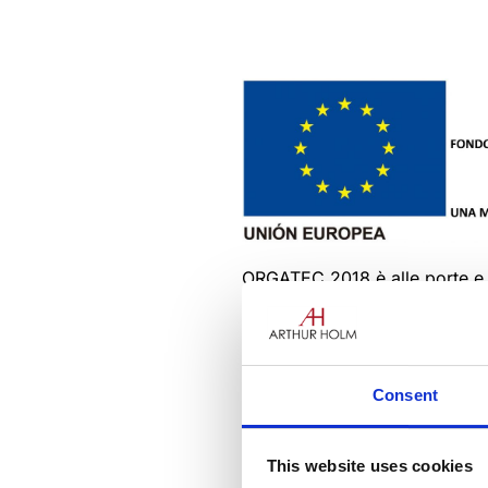
ORGATEC 2018 è alle porte e no
sala riunioni del futuro!
Questa mostra si basa sul mod
presenteremo il nostro concetto
Consent
avanzata.
Sale riunioni, scrivanie, aree
personalizzate e stimolanti!
This website uses cookies