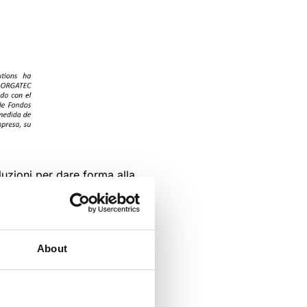
luzioni per dare forma alla
oi di Arthur Holm
 il design e la tecnologia più
About
sperienze di lavoro dinamiche,