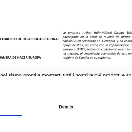
i siamo pronti a mostrarti tutti i nostri nuovi prodotti e so
o in cui libertà e struttura possono essere fuse insieme e n
 di creare gli spazi più flessibili ed efficienti, valorizzando
Details
 di accoglienza, sale riunioni e sale conferenze… Creiamo e