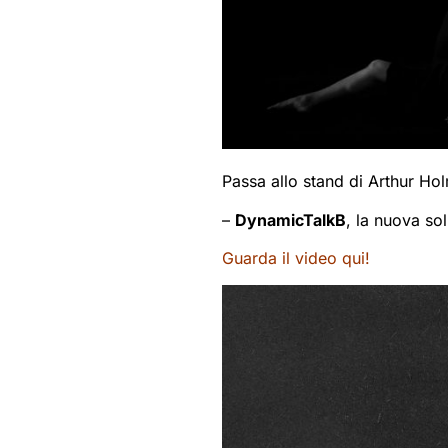
Passa allo stand di Arthur Hol
–
DynamicTalkB
, la nuova so
Guarda il video qui!