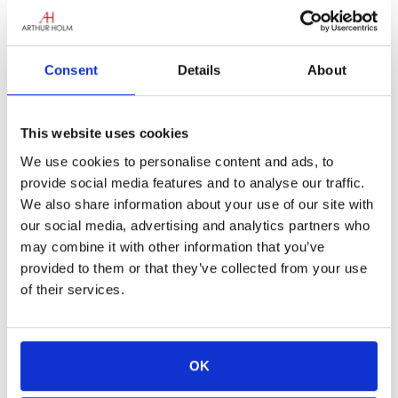
una caratteristica della personalità: la forza e
il coraggio di andare avanti. Il coraggio di
provare e di sbagliare. Il coraggio di cadere e
Consent
Details
About
di rialzarsi. Di evolversi. Si dice anche che le
aziende debbano innovare continuamente per
crescere, o addirittura per sopravvivere.
This website uses cookies
Questo è il caso di Albiral. Abbiamo iniziato a
produrre monitor motorizzati per
We use cookies to personalise content and ads, to
l’integrazione dei mobili alla fine degli anni
provide social media features and to analyse our traffic.
Novanta. Questo monitor: progettato nei primi
We also share information about your use of our site with
anni 2000, questo monitor CRT motorizzato
our social media, advertising and analytics partners who
era in anticipo sui tempi. Abbiamo capito
may combine it with other information that you’ve
l’immagine!
provided to them or that they’ve collected from your use
of their services.
OK