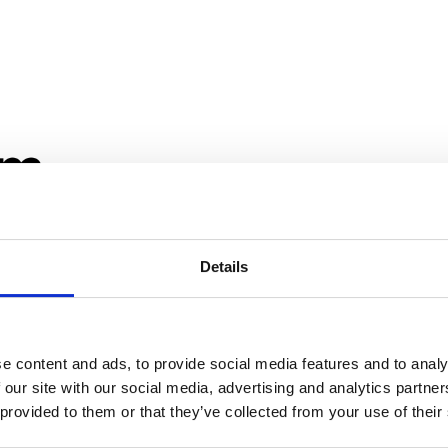
u algunes de les innovacions innovadores en solucions AV i
s globals del sector
a
InfoComm
Asia a Bangkok durant els 
Details
 G07
on ens agradaria compartir amb vosaltres les nostres 
s, inclosa la nostra sala d’exposició virtual.
e content and ads, to provide social media features and to analy
 our site with our social media, advertising and analytics partn
 provided to them or that they’ve collected from your use of their