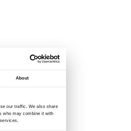
 Integrated Experience
S
propers 24 i 25
de
maig!
About
últimes innovacions per a
se our traffic. We also share
ers who may combine it with
 services.