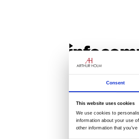
Mireu,
escolteu
i experimente
olutions dels principals actor
Consent
This website uses cookies
Esperem veure-us a l’
estand
sales de reunions i conferèncie
We use cookies to personalis
information about your use of
other information that you’ve