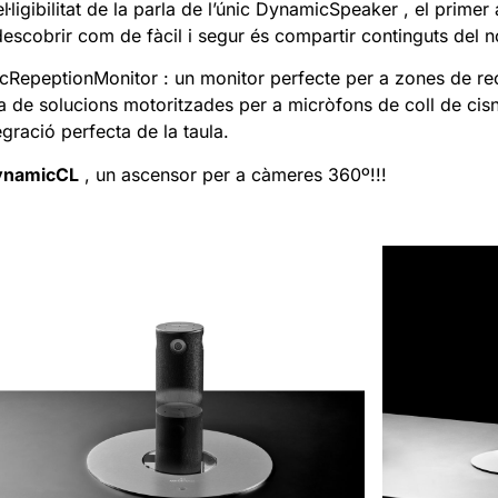
ligibilitat de la parla de l’únic
DynamicSpeaker
, el primer
 descobrir com de fàcil i segur és compartir continguts del 
cRepeptionMonitor
: un monitor perfecte per a zones de re
a
de solucions motoritzades per a micròfons de coll de cisne
egració perfecta de la taula.
ynamicCL
, un ascensor per a càmeres 360º!!!