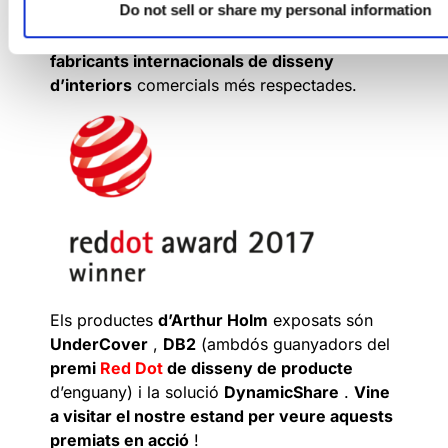
Do not sell or share my personal information
evolucionat per convertir-se en una
representació d’algunes de les
marques i
fabricants internacionals de disseny
d’interiors
comercials més respectades.
Els productes
d’Arthur Holm
exposats són
UnderCover
,
DB2
(ambdós guanyadors del
premi
Red Dot
de disseny de producte
d’enguany) i la solució
DynamicShare
.
Vine
a visitar el nostre estand per veure aquests
premiats en acció
!