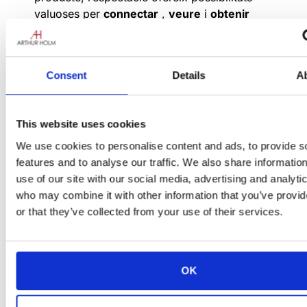
valuoses per
connectar
,
veure
i
obtenir
interiors únics
per a alguns dels projectes
d’interiors més importants del món (ja siguin
residencials, comercials, hostaleria, etc.)
Consent
Details
A
This website uses cookies
We use cookies to personalise content and ads, to provide s
features and to analyse our traffic. We also share informatio
use of our site with our social media, advertising and analyti
who may combine it with other information that you’ve provi
or that they’ve collected from your use of their services.
Exposarem a »
Workspace
«, l’escenari
perfecte per mostrar les
últimes innovacions
OK
i tendències
en disseny d’interiors
comercials. Creat fa 17 anys, Workspace ha