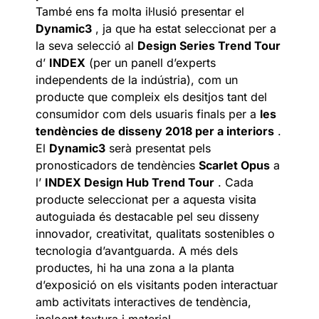
També ens fa molta il·lusió presentar el
Dynamic3
, ja que ha estat seleccionat per a
la seva selecció al
Design Series Trend Tour
d’
INDEX
(per un panell d’experts
independents de la indústria), com un
producte que compleix els desitjos tant del
consumidor com dels usuaris finals per a
les
tendències de disseny 2018 per a interiors
.
El
Dynamic3
serà presentat pels
pronosticadors de tendències
Scarlet Opus
a
l’
INDEX Design Hub Trend Tour
. Cada
producte seleccionat per a aquesta visita
autoguiada és destacable pel seu disseny
innovador, creativitat, qualitats sostenibles o
tecnologia d’avantguarda. A més dels
productes, hi ha una zona a la planta
d’exposició on els visitants poden interactuar
amb activitats interactives de tendència,
incloent textura i material.