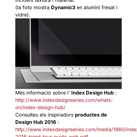
(la foto mostra
Dynamic3
en alumini fresat i
vidre).
Més informació sobre l’
Index Design Hub
:
http://www.indexdesignseries.com/whats-
on/index-design-hub/
Consulteu els inspiradors
productes de
Design Hub 2016
:
http://www.indexdesignseries.com/media/1860/ind
2016-trend-tour-guide_web.pdf