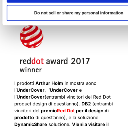
fino a diventare una rappresentanza di alcuni
dei più rispettati
marchi
e produttori
Do not sell or share my personal information
internazionali
di interior design
commerciale.
I prodotti
Arthur Holm
in mostra sono
l’
UnderCover
, l’
UnderCover
e
l’
UnderCover
(entrambi vincitori del Red Dot
product design di quest’anno).
DB2
(entrambi
vincitori del
premio
Red Dot
per il design di
prodotto
di quest’anno), e la soluzione
DynamicShare
soluzione.
Vieni a visitare il