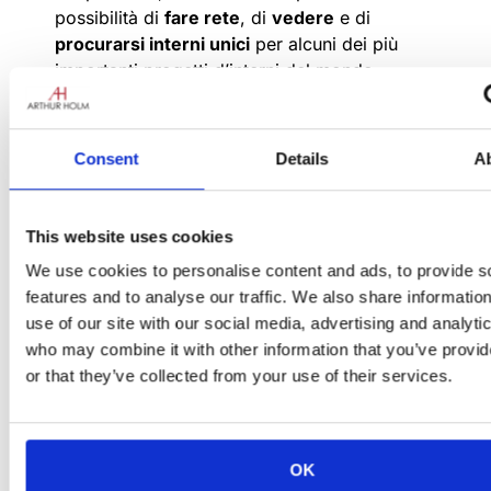
possibilità di
fare rete
, di
vedere
e di
procurarsi interni unici
per alcuni dei più
importanti progetti d’interni del mondo
(residenziali, commerciali, di ospitalità, ecc.).
Consent
Details
A
This website uses cookies
We use cookies to personalise content and ads, to provide s
features and to analyse our traffic. We also share informatio
use of our site with our social media, advertising and analyti
who may combine it with other information that you’ve provi
or that they’ve collected from your use of their services.
Esporremo a “
Workspace
“, l’arena perfetta
per presentare le
ultime innovazioni e
tendenze
dell’interior design commerciale.
OK
Fondato 17 anni fa, Workspace si è evoluto