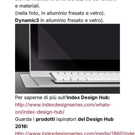
e materiali.
(nella foto, in alluminio fresato e vetro).
Dynamic3
in alluminio fresato e vetro).
Per saperne di più sull’
Index Design Hub:
http://www.indexdesignseries.com/whats-
on/index-design-hub/
Guarda i
prodotti
ispiratori
del Design Hub
2016:
http://www.indexdesignseries.com/media/1860/ind