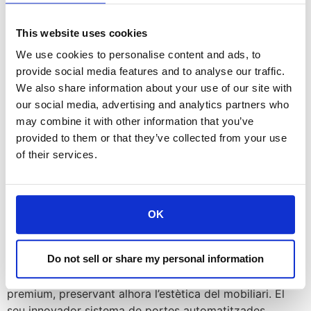
This website uses cookies
We use cookies to personalise content and ads, to
provide social media features and to analyse our traffic.
We also share information about your use of our site with
our social media, advertising and analytics partners who
may combine it with other information that you’ve
provided to them or that they’ve collected from your use
of their services.
Estem orgullosos d’anunciar que el DB3 d’Arthur Holm
OK
ha estat nomenat finalista al premi » Producte de l’Any »
als Premis Mix 2026. El DB3 és un monitor retràctil
Do not sell or share my personal information
motoritzat avançat dissenyat per integrar-se
perfectament en espais de reunions i conferències
premium, preservant alhora l’estètica del mobiliari. El
seu innovador sistema de portes automatitzades