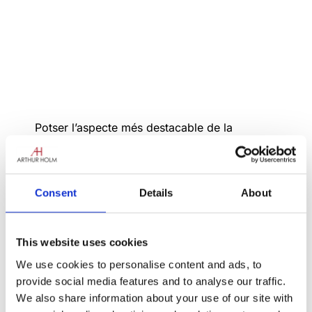
Potser l’aspecte més destacable de la
transformació provocada per la pandèmia de
coronavirus ha estat la virtualització de les
nostres relacions socials i laborals.
Consent
Details
About
Zoom ha passat de deu milions d’usuaris a
tres-cents milions sorprenents en un any, i ara
forma part de la vida quotidiana, després
This website uses cookies
d’haver redefinit tot, des de la nostra feina,
We use cookies to personalise content and ads, to
relacions laborals, educació, fins a la manera
provide social media features and to analyse our traffic.
de viatjar (estem veient una caiguda del 66%
We also share information about your use of our site with
en els viatges en tren i un 72% en els viatges