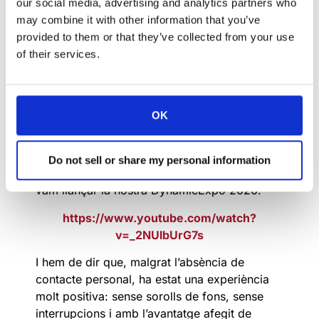
our social media, advertising and analytics partners who
aeri) i fins i tot en les nostres
interaccions
may combine it with other information that you’ve
socials
.
Pocs factors representen el canvi i
provided to them or that they’ve collected from your use
aquesta virtualització que hem experimentat
of their services.
mitjançant aquesta i altres tecnologies.
Fires comercials
també s’han fet virtuals pel
bé dels esdeveniments en línia i l’últim ISE al
OK
qual vam assistir va ser l’edició del 2019 a
Amsterdam. Des de llavors, hem aconseguit
continuar mostrant les nostres innovacions de
Do not sell or share my personal information
forma remota. Un exemple és quan el 2020
vam llançar la nostra DynamicExpo 2020.
https://www.youtube.com/watch?
v=_2NUlbUrG7s
I hem de dir que, malgrat l’absència de
contacte personal, ha estat una experiència
molt positiva: sense sorolls de fons, sense
interrupcions i amb l’avantatge afegit de