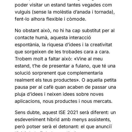
poder visitar un estand tantes vegades com
vulguis (sense la molèstia d’anada i tornada),
fent-lo alhora flexible i còmode.
No obstant això, no hi ha cap substitut per al
contacte humà, aquesta interacció
espontània, la riquesa d’idees i la creativitat
que sorgeixen de les trobades cara a cara.
Trobem molt a faltar això: «Vine al meu
estand, t’he de presentar a fulano, que té una
solució sorprenent que complementaria
realment els teus productes». O aquella petita
pausa per al cafè quan acaben de passar una
pluja d’idees i neixen idees sobre noves
aplicacions, nous productes i nous mercats.
Sens dubte, aquest ISE 2021 serà diferent: un
esdeveniment híbrid amb menys assistents,
però potser serà el detonant: el que anunciï