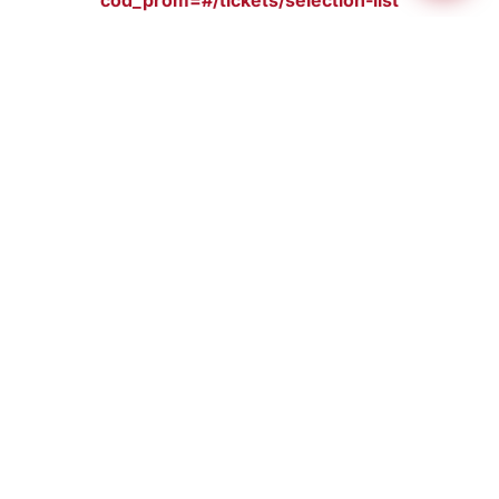
cod_prom=#/tickets/selection-list
Codi d’invitació:
LXE2N2SM
UNEIX-TE A LA FAMÍLIA AH
Mantingueu-vos al dia amb actualitzacions
exclusives, informació sobre innovació i molt
més
Registra't ara
MONITORS RETRÀCTILS
ZONA PRIVADA