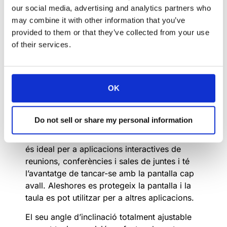
un monitor de pantalla tàctil de 18,5″ plegable
our social media, advertising and analytics partners who
elèctricament únic amb posicions de treball
may combine it with other information that you’ve
horitzontals i verticals. El seu angle
provided to them or that they’ve collected from your use
d’inclinació es pot ajustar en qualsevol punt,
of their services.
des de l’escriptori fins a 80 graus i gira, es
pot plegar.
El monitor té una pantalla de configuració
OK
interactiva que ofereix funcions exclusives
per al control remot i l’ajust remot; té
Do not sell or share my personal information
entrades compatibles amb DVI-I i DVI-D
HDCP i és extremadament compacte. També
és ideal per a aplicacions interactives de
reunions, conferències i sales de juntes i té
l’avantatge de tancar-se amb la pantalla cap
avall. Aleshores es protegeix la pantalla i la
taula es pot utilitzar per a altres aplicacions.
El seu angle d’inclinació totalment ajustable