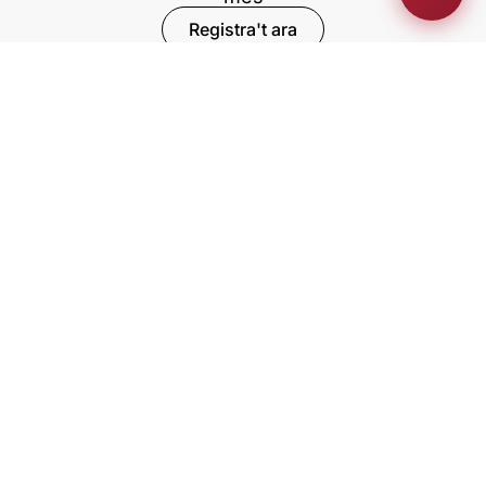
Registra't ara
MONITORS RETRÀCTILS
ZONA PRIVADA
BLOG
FORMACIÓ
EXPOSICIONS
Descarrega la nostra aplicació
La nostra empresa
Amb el suport d'ACCIÓ