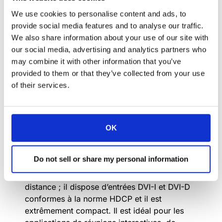
We use cookies to personalise content and ads, to
Le nouveau ARTHUR HOLM
provide social media features and to analyse our traffic.
Dynamic3Reverse est un écran tactile unique
We also share information about your use of our site with
de 18,5 pouces, pliable électriquement, avec
our social media, advertising and analytics partners who
des positions de travail horizontales et
may combine it with other information that you’ve
verticales. Son angle d’inclinaison peut être
provided to them or that they’ve collected from your use
réglé à tout moment, de l’affleurement sur le
of their services.
bureau jusqu’à 80 degrés, et il pivote pour
être rabattu. Le dos de l’écran peut être
plaqué pour s’harmoniser parfaitement avec
OK
la finition du bureau.
Le moniteur est doté d’un écran de
Do not sell or share my personal information
configuration interactif qui offre des fonctions
exclusives de contrôle et de réglage à
distance ; il dispose d’entrées DVI-I et DVI-D
conformes à la norme HDCP et il est
extrêmement compact. Il est idéal pour les