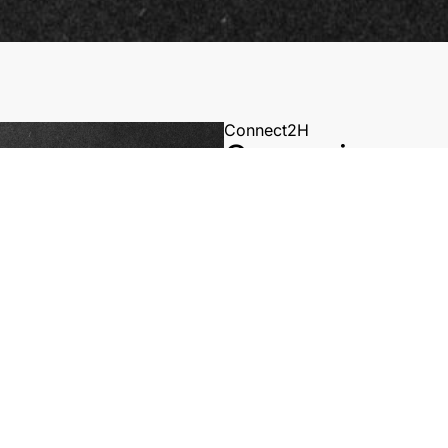
Connect2H
Connexions ma
Aquest dispositiu innovador
equilibri harmoniós entre fun
s’obre sincronitzadament en 
a l’usuari. Aquest mecanisme
sigui intuïtiva i discreta, mill
Està disponible en dues ver
dissenyada per a revestir
superfícies i acabats.
La personalització és al cent
varietat d’opcions de conne
preses de corrent, HDMI, pas