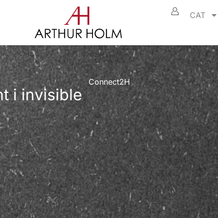
CAT
Connect2H
t i invisible