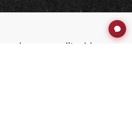
nuals personalitzables
 s’adapta perfectament a qualsevol entorn, oferint un
cionalitat i estètica. Prement suaument la tapa, aquesta
dues parts, proporcionant una experiència suau i elegant
 únic garanteix que la connexió dels vostres dispositius
orant l’aspecte i la sensació generals de l’espai de treball.
sions: una per a la integració des de dalt i una altra
, la qual cosa permet que es combini amb diferents
re del disseny de Connect2H . Podeu triar entre una gran
xió que s’adapten a les vostres necessitats, com ara
sthrough d’USB o USB d’alimentació, LAN, etc.