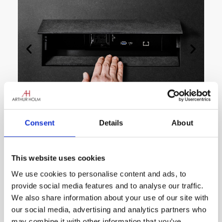
Consent
Details
About
Connect2H
Conexiones manuales
This website uses cookies
personalizables
We use cookies to personalise content and ads, to
provide social media features and to analyse our traffic.
Este innovador dispositivo se integra
We also share information about your use of our site with
perfectamente en cualquier entorno, ofreciendo
our social media, advertising and analytics partners who
un armonioso equilibrio entre funcionalidad y
may combine it with other information that you’ve