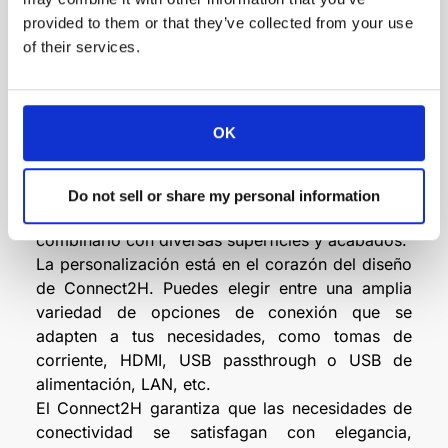
estética. Empujando suavemente la tapa, esta se
provided to them or that they’ve collected from your use
abre graciosamente en dos partes sincronizadas,
of their services.
proporcionando una experiencia de uso tranquila
y elegante. Este mecanismo único garantiza que
la conexión de tus dispositivos sea intuitiva y
discreta, mejorando el aspecto general del
OK
espacio de trabajo.
Está disponible en dos versiones: una para
integración desde encima del espacio de trabajo
Do not sell or share my personal information
y otra diseñada para revestir, lo que permite
combinarlo con diversas superficies y acabados.
La personalización está en el corazón del diseño
de Connect2H. Puedes elegir entre una amplia
variedad de opciones de conexión que se
adapten a tus necesidades, como tomas de
corriente, HDMI, USB passthrough o USB de
alimentación, LAN, etc.
El Connect2H garantiza que las necesidades de
conectividad se satisfagan con elegancia,