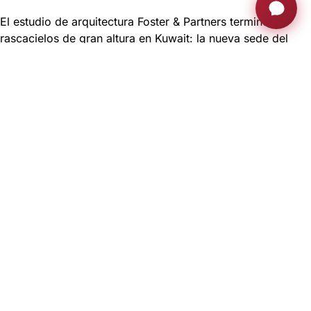
El estudio de arquitectura Foster & Partners terminó un
rascacielos de gran altura en Kuwait: la nueva sede del
Banco Nacional de Kuwait. Foster & Partners diseñó el
mobiliario y la iluminación a medida, incluido un «racimo
en forma de nube» de lámparas de vidrio soplado y una
mesa de 13 metros de largo que preside la sala de juntas,
situada en la planta 18. El tablero de la mesa es de cuero
negro y todos los aparatos Arthur Holm se han tapizado
con este acabado artesanal.
KUWAIT – 2022
Productos:
Dynamic3
DynamicTalkH
DynamicShare
Connect2H
Una mesa moderna de fuerte personalidad con una
cubierta de cuero de elaboración única
Para la singular mesa creada por Foster & Partners, Arthur