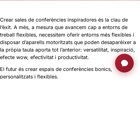
Crear sales de conferències inspiradores és la clau de
l’èxit. A més, a mesura que avancem cap a entorns de
treball flexibles, necessitem oferir entorns més flexibles i
disposar d’aparells motoritzats que poden desaparèixer a
la pròpia taula aporta tot l’anterior: versatilitat, inspiració,
efecte wow, efectivitat i productivitat.
El futur és crear espais de conferències bonics,
personalitzats i flexibles.
Aquests són alguns dels factors clau que el nostre soci
TechnoQ va tenir en compte a l’hora de dissenyar aquesta
impressionant sala de juntes VIP a Doha, Qatar:
Personalització:
tot en una sala de reunions s’ha de
dissenyar per a aquest espai en concret.
La taula de forma ovalada combina l’acabat de fusta