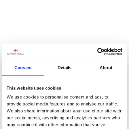
La darrera setmana ui! ho sento… la setmana
Consent
Details
About
passada la furgoneta va tornar a baixar,
baixant per les autovies i els bulevards, amb
un ple programa de llocs per visitar que
This website uses cookies
portaven la màgia d’Arthur Holm a França.
We use cookies to personalise content and ads, to
provide social media features and to analyse our traffic.
La gira va començar a la preciosa ciutat de
We also share information about your use of our site with
Normandia de Caen, després cap a la «Ciutat
our social media, advertising and analytics partners who
de les Llums» de París. Va ser la primera
may combine it with other information that you’ve
vegada que la furgoneta a París i a jutjar pels