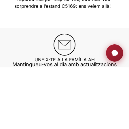
sorprendre a l’estand C5169: ens veiem allà!
UNEIX-TE A LA FAMÍLIA AH
Mantingueu-vos al dia amb actualitzacions
exclusives, informació sobre innovació i molt
més
Registra't ara
MONITORS RETRÀCTILS
ZONA PRIVADA
BLOG