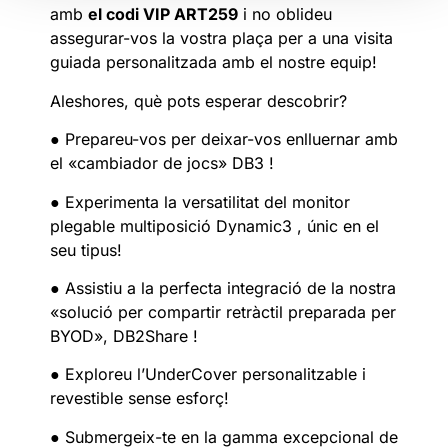
amb
el codi VIP ART259
i no oblideu
assegurar-vos la vostra plaça per a una visita
guiada personalitzada amb el nostre equip!
Aleshores, què pots esperar descobrir?
● Prepareu-vos per deixar-vos enlluernar amb
el «cambiador de jocs» DB3 !
● Experimenta la versatilitat del monitor
plegable multiposició Dynamic3 , únic en el
seu tipus!
● Assistiu a la perfecta integració de la nostra
«solució per compartir retràctil preparada per
BYOD», DB2Share !
● Exploreu l’UnderCover personalitzable i
revestible sense esforç!
● Submergeix-te en la gamma excepcional de