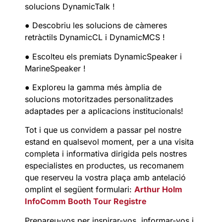
solucions DynamicTalk !
● Descobriu les solucions de càmeres
retràctils DynamicCL i DynamicMCS !
● Escolteu els premiats DynamicSpeaker i
MarineSpeaker !
● Exploreu la gamma més àmplia de
solucions motoritzades personalitzades
adaptades per a aplicacions institucionals!
Tot i que us convidem a passar pel nostre
estand en qualsevol moment, per a una visita
completa i informativa dirigida pels nostres
especialistes en productes, us recomanem
que reserveu la vostra plaça amb antelació
omplint el següent formulari:
Arthur Holm
InfoComm Booth Tour Registre
Prepareu-vos per inspirar-vos, informar-vos i