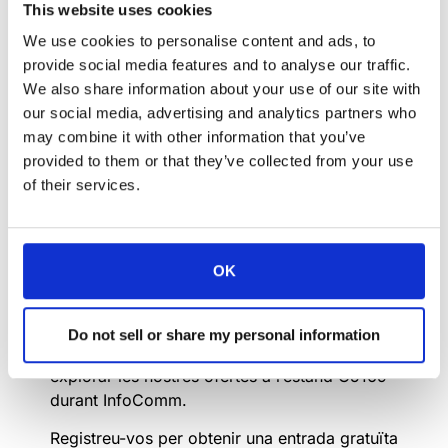
This website uses cookies
We use cookies to personalise content and ads, to
provide social media features and to analyse our traffic.
We also share information about your use of our site with
Sent la màgia a l’estand d’Arthur Holm, on la
our social media, advertising and analytics partners who
innovació es troba amb la inspiració! Uneix-te
may combine it with other information that you’ve
a nosaltres a
l’estand C5169 a
provided to them or that they’ve collected from your use
InfoCommUSA 2024
per a un viatge
of their services.
immersiu cap al futur de la tecnologia de les
sales de reunions.
Esteu buscant productes transformadors per
OK
elevar el disseny de la vostra sala de
reunions, sala de juntes o espai de
conferències? No busquis més! Assegureu-
Do not sell or share my personal information
vos de dedicar temps a la vostra agenda per
explorar les nostres ofertes a l’estand C5169
durant InfoComm.
Registreu-vos per obtenir una entrada gratuïta