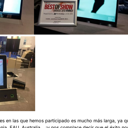
iones en las que hemos participado es mucho más larga, ya 
nia, EAU, Australia… ¡y nos complace decir que el éxito n