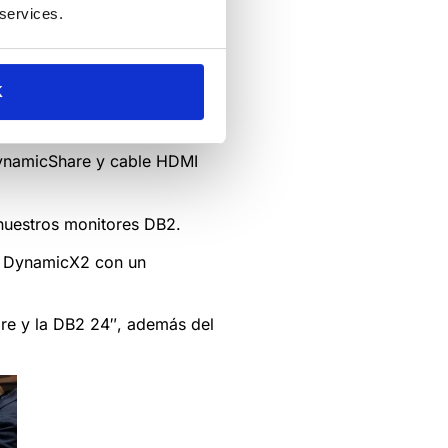
 services.
K
ductos nuevos:
DynamicShare y cable HDMI
 nuestros monitores DB2.
r DynamicX2 con un
re y la DB2 24″, además del