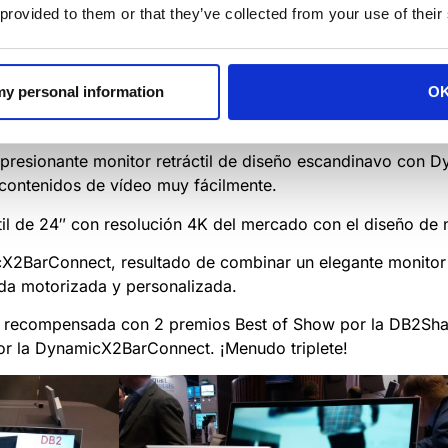
 provided to them or that they’ve collected from your use of their
 my personal information
O
 fue ISE, una feria increíble en la que lanzamos varios pro
mpresionante monitor retráctil de diseño escandinavo con 
 contenidos de vídeo muy fácilmente.
ctil de 24″ con resolución 4K del mercado
con
el diseño de
X2BarConnect, resultado de combinar un elegante monito
ada
motorizada y personalizada.
io recompensada con 2 premios Best of Show por la DB2Sha
or la DynamicX2BarConnect. ¡Menudo triplete!