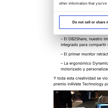
other information that you’ve
Do not sell or share
El primer gran evento de 2018
– El DB2Share, nuestro i
integrado para compartir
– El primer monitor retrá
– La
ergonómico
Dynamic
motorizado
y personaliz
Y toda esta creatividad se v
premio inAVate Technology p