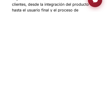
clientes, desde la integración del producto
hasta el usuario final y el proceso de
mantenimiento.
ÚNETE A LA FAMILIA AH
Manténte al día con actualizaciones.
exclusivas, ideas innovadoras y mucho más
Regístrate ahora
MONITORES RETRÁCTILES