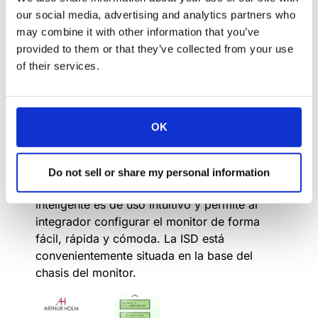
vez terminado el proyecto.
our social media, advertising and analytics partners who
may combine it with other information that you’ve
Por eso hemos desarrollado algunas
provided to them or that they’ve collected from your use
funciones exclusivas, ¡que facilitan la vida de
of their services.
todos!
¿Sabías que la gama de monitores Dynamic
viene con una placa controladora mejorada
OK
que integra una intuitiva «Pantalla de
Configuración Interactiva» (ISD)?
Incluye una interfaz de usuario con pantalla
Do not sell or share my personal information
LCD de 2,2″ fácil de leer. Esta función
inteligente es de uso intuitivo y permite al
integrador configurar el monitor de forma
fácil, rápida y cómoda. La ISD está
convenientemente situada en la base del
chasis del monitor.