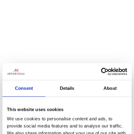
Consent
Details
About
En Arthur Holm comprendemos la necesidad
This website uses cookies
de productos fáciles de usar e intuitivos, y el
hecho de que los integradores quieren (¡y
We use cookies to personalise content and ads, to
merecen!) soluciones rápidas y sencillas para
provide social media features and to analyse our traffic.
la instalación, y para el mantenimiento una
We also share information about your use of our site with