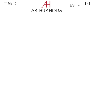
Menú
ES
DynamicSpeaker
Para escuchar y admirar