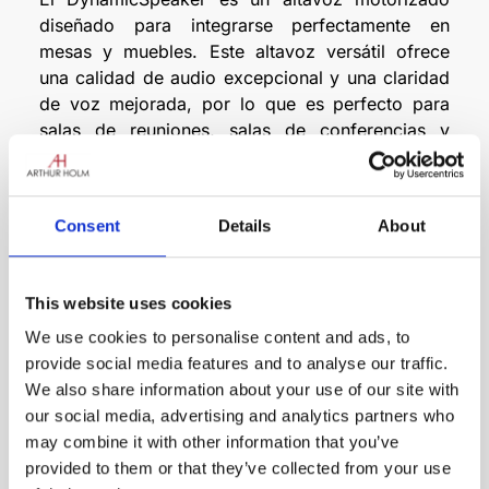
diseñado para integrarse perfectamente en
mesas y muebles. Este altavoz versátil ofrece
una calidad de audio excepcional y una claridad
de voz mejorada, por lo que es perfecto para
salas de reuniones, salas de conferencias y
cualquier espacio en el que sea esencial un
sonido de primera calidad. Entre sus principales
características se incluyen una extraordinaria
Consent
Details
About
inteligibilidad de la voz y una alta ganancia antes
de la realimentación. El DynamicSpeaker de
Arthur Holm está diseñado para ocultarlo cuando
This website uses cookies
no se utiliza, con un movimiento suave, mágico y
We use cookies to personalise content and ads, to
elegante. También está disponible en versión
provide social media features and to analyse our traffic.
para revestir.
We also share information about your use of our site with
Altavoz 360º
our social media, advertising and analytics partners who
Reproducción de audio de campo cercano
may combine it with other information that you’ve
Controlable a distancia
provided to them or that they’ve collected from your use