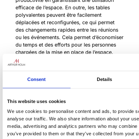
efficace de l’espace. En outre, les tables
polyvalentes peuvent être facilement
déplacées et reconfigurées, ce qui permet
des changements rapides entre les réunions
ou les événements. Cela permet d’économiser
du temps et des efforts pour les personnes
chargées de la mise en place de l’espace.
Enfin, alors que les microphones de table
sont discrets et s’installent sur une table de
conférence avec une couverture à 360
Consent
Details
degrés – ce qui permet aux participants
présents et distants de suivre la conversation
tout autour de la table -, le site DynamicTalkB
This website uses cookies
fait disparaître cette technologie du bureau
We use cookies to personalise content and ads, to provide s
lorsqu’elle n’est pas nécessaire.
analyse our traffic. We also share information about your use 
media, advertising and analytics partners who may combine it
you’ve provided to them or that they’ve collected from your us