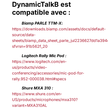
DynamicTalkB est
compatible avec :
Biamp PARLE TTM-X
:
https://downloads.biamp.com/assets/docs/default-
source/data-
sheets/biamp_data_sheet_parle_jul2236627dd1a3
sfvrsn=91b562f_20
Logitech Rally Mic Pod :
https://www.logitech.com/en-
us/products/video-
conferencing/accessories/mic-pod-for-
rally.952-000038.html#specs
Shure MXA 310 :
https://www.shure.com/en-
US/products/microphones/mxa310?
variant=MXA310AL