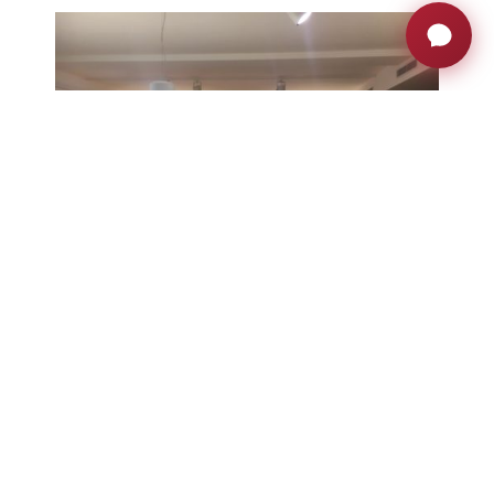
Les designers classiques de la scène
barcelonaise feront également une apparition
remarquée : Tarruella Trenchs Studio,
Lagranja Design, Isaac Piñeiro, Yonoh ou
Andreu Carulla. Leurs créations, exposées sur
des plates-formes et des modules