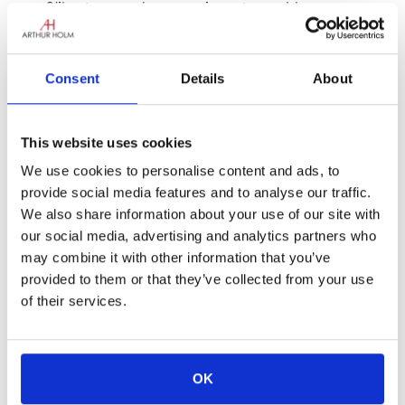
S’il est un rendez-vous incontournable pour
tout designer ou toute entreprise liée au
design, c’est bien celui qui se tient à Milan
chaque année au mois d’avril. Certains diront
Consent
Details
About
que c’est de cette rencontre entre artistes,
designers et entreprises que naît le design, et,
de fait, cette ville italienne organise deux de
This website uses cookies
ses grands sommets en une seule semaine : Il
We use cookies to personalise content and ads, to
Salone del Mobile et Fuorisalone. Le premier
provide social media features and to analyse our traffic.
présente toutes les nouveautés des grandes
We also share information about your use of our site with
marques de mobilier et des designers les plus
our social media, advertising and analytics partners who
talentueux, tandis que le second remplit les
may combine it with other information that you’ve
quartiers haut de gamme de la ville
provided to them or that they’ve collected from your use
d’expositions, d’événements et du show-
of their services.
business typique associé à cette prestigieuse
foire.
OK