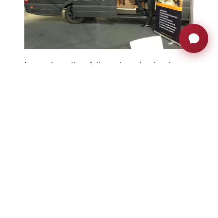
La camionnette a fait une tournée réussie
jusqu’à Rabat, suscitant beaucoup d’attente et
d’intérêt de la part du public. Le bilan final de
notre voyage au Maroc est fantastique, car
nous avons clôturé de nombreux projets et
ouvert la voie à de nouvelles collaborations
étonnantes. Après tout cela et la formidable
aventure que nous avons vécue dans ce
pays, nous pouvons dire que nous avons hâte
d’y retourner !