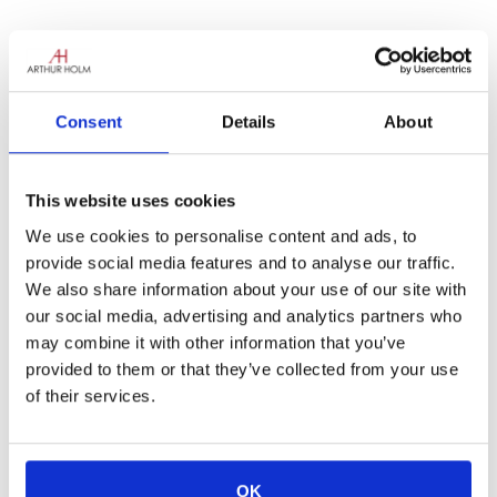
Le Arthur Holm Van continue de parcourir le
monde pour présenter au marché de
l’audiovisuel nos propositions avant-gardistes
Consent
Details
About
en matière de salles de réunion et de
conférence. Le dernier voyage en date a été
une visite intensive au Maroc du 16 au 24
This website uses cookies
octobre, une excellente occasion de
rencontrer les professionnels du secteur de la
We use cookies to personalise content and ads, to
région, tels que les architectes et les
provide social media features and to analyse our traffic.
planificateurs d’espace, les intégrateurs de
We also share information about your use of our site with
systèmes, les fournisseurs de mobilier, les
our social media, advertising and analytics partners who
bureaux techniques audiovisuels et les
may combine it with other information that you’ve
utilisateurs finaux. Nous leur avons montré
provided to them or that they’ve collected from your use
nos moniteurs et solutions de conception
of their services.
avancée et avons discuté des meilleurs
projets pour répondre aux besoins des clients
d’une manière intelligente, facile et efficace.
OK